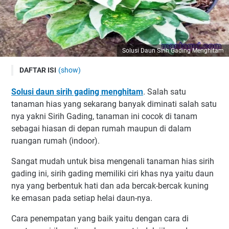
Solusi Daun Sirih Gading Menghitam
DAFTAR ISI
(show)
Penyebab Daun Sirih Gading Menghitam Tiba-Tiba
Solusi daun sirih gading menghitam
. Salah satu
1. Proses Pemupukan Yang Salah
tanaman hias yang sekarang banyak diminati salah satu
2. Siram Air Secukupnya
nya yakni Sirih Gading, tanaman ini cocok di tanam
sebagai hiasan di depan rumah maupun di dalam
3. Pencahayaan Matahari
ruangan rumah (indoor).
4. Mengundang Hama Yang Berdatangan
Solusi Daun Sirih Gading Menghitam
Sangat mudah untuk bisa mengenali tanaman hias sirih
gading ini, sirih gading memiliki ciri khas nya yaitu daun
Recommended By The Author
nya yang berbentuk hati dan ada bercak-bercak kuning
ke emasan pada setiap helai daun-nya.
Cara penempatan yang baik yaitu dengan cara di