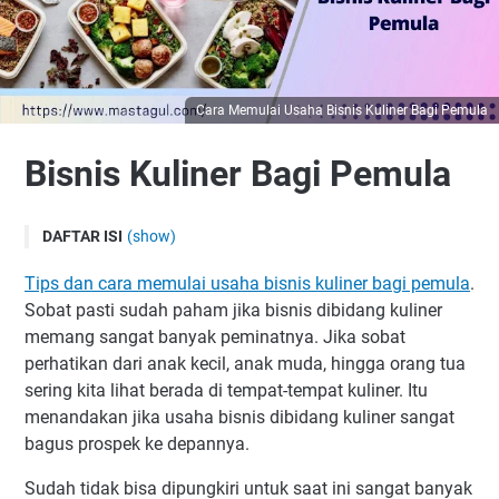
Cara Memulai Usaha Bisnis Kuliner Bagi Pemula
Bisnis Kuliner Bagi Pemula
DAFTAR ISI
(show)
Tips dan cara memulai usaha bisnis kuliner bagi pemula
Tips dan cara memulai usaha bisnis kuliner bagi pemula
.
1. Target pasar
Sobat pasti sudah paham jika bisnis dibidang kuliner
2. Pilih lokasi strategis
memang sangat banyak peminatnya. Jika sobat
perhatikan dari anak kecil, anak muda, hingga orang tua
3. Selalu berinovasi
sering kita lihat berada di tempat-tempat kuliner. Itu
4. Pilih supplier dengan tepat
menandakan jika usaha bisnis dibidang kuliner sangat
5. Kalkulasi harga bahan
bagus prospek ke depannya.
6. Keahlian dan pengetahuan
Sudah tidak bisa dipungkiri untuk saat ini sangat banyak
7. Jaga reputasi