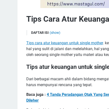
Tips Cara Atur Keuanga
DAFTAR ISI
(show)
Tips atur keuangan untuk single mother
Tips cara atur keuangan untuk single mother
. k
1. Membuat anggaran
hal yang sulit di jalani dan melelahkan, hal y
2. Asuransi untuk sang buah hati (anak)
oleh seorang single mother yaitu materi atau k
3. Membuat dana darurat
Tips atur keuangan untuk singl
4. Masa depan yang aman
5. Investasi secara bijak
Dari berbagai macam ahli dalam bidang menga
harus mempunyai rencana yang tepat.
Baca juga :
4 Tanda Peradangan Otak Yang Ser
Dileher