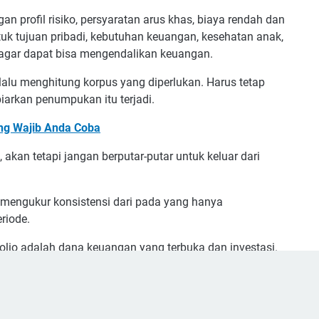
an profil risiko, persyaratan arus khas, biaya rendah dan
uk tujuan pribadi, kebutuhan keuangan, kesehatan anak,
agar dapat bisa mengendalikan keuangan.
lalu menghitung korpus yang diperlukan. Harus tetap
iarkan penumpukan itu terjadi.
ang Wajib Anda Coba
 akan tetapi jangan berputar-putar untuk keluar dari
 mengukur konsistensi dari pada yang hanya
riode.
olio adalah dana keuangan yang terbuka dan investasi.
an sebuah rencana keuangan yang sehat pada saat
estasi sebesar 20% dari total sumber daya nya secara aman