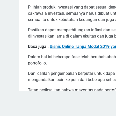
Pilihlah produk investasi yang dapat sesuai deng
cakrawala investasi, semuanya harus dibuat unt
semua itu untuk kebutuhan keuangan dan juga 
Pastikan dapat memperhitungkan inflasi dan se
diinvestasikan lama di dalam ekuitas dan juga b
Baca juga :
Bisnis Online Tanpa Modal 2019 y
Dalam hal ini beberapa fase telah berubah-ubah,
portofolio.
Dan, carilah pengembalian berputar untuk dapa
mengandalkan poin ke poin dari beberapa set pe
Tetap periksa kan bahwa mayoritas pada portof
Mungkin akan sulit untuk dapat mempertahank
vitalitas. Akan tetapi, pentingnya untuk berinv
dan cerdas.