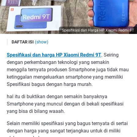
Spesifikasi dan Harga HP Xiaomi Redmi 9T
DAFTAR ISI
(show)
Spesifikasi HP Xiaomi Redmi 9T di Indonesia
Spesifikasi dan harga HP Xiaomi Redmi 9T
. Seiring
1. Desain Xiaomi Redmi 9T
dengan perkembangan teknologi yang semakin
2. Ukuran Xiaomi Redmi 9T
menggila ternyata produsen Smartphone juga tidak mau
ketinggalan mengeluarkan smartphone yang memiliki
3. Layar Xiaomi Redmi 9T
Spesifikasi bagus dengan harga murah.
4. Kamera Xiaomi Redmi 9T
5. Performa Xiaomi Redmi 9T
hal itu di buktikan dengan semakin banyaknya
Smartphone yang muncul dengan di bekali spesifikasi
6. Baterai Xiaomi Redmi 9T
yang bisa di bilang waaah.
7. Harga HP Xiaomi Redmi 9T di Indonesia
Recommended By The Author
Selain memiliki spesifikasi yang bagus ternyata di sertai
dengan harga yang sangat terjangkau untuk di miliki